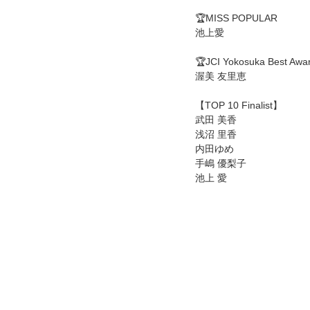
🏆MISS POPULAR
池上愛
🏆JCI Yokosuka Best Awa
渥美 友里恵
【TOP 10 Finalist】
武田 美香
浅沼 里香
内田ゆめ
手嶋 優梨子　
池上 愛