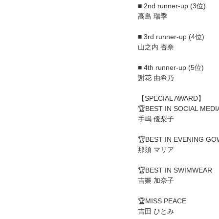
■ 2nd runner-up (3位)
高島 瑞季
■ 3rd runner-up (4位)
山之内 杏奈
■ 4th runner-up (5位)
謝花 由希乃
【SPECIAL AWARD】
🏆BEST IN SOCIAL MEDI
手嶋 優梨子
🏆BEST IN EVENING GO
那須 マリア
🏆BEST IN SWIMWEAR
吉樂 加奈子
🏆MISS PEACE
吉田 ひとみ