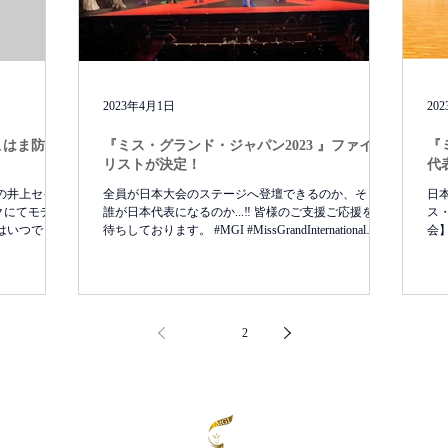
2023年4月1日
20
こはま防災
『ミス・グランド・ジャパン2023 』ファイナ
『
リストが決定！
代
表の井上セイラ
全員が日本大会のステージへ登壇できるのか、そして
日
クにてモデル
誰が日本代表になるのか...‼️ 皆様のご支援ご応援をお
ス・
ではいつでも・
待ちしております。 #MGI #MissGrandInternational
会】
る知識を身近
#MissGrandInternational2023...
変更
1
2