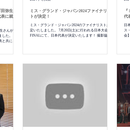
町田弥生さ
ミス・グランド・ジャパン2024ファイナリス
『
代表に就任
トが決定！
代
ミス・グランド・ジャパン2024のファイナリストが決
日
定いたしました。 7月20日(土)に行われる日本大会
ス・
弥生さんがミ
FINALにて、日本代表が決定いたします！ 撮影協
会】
した。 ミ
力：The Studio #MGI2024 #MGI #GrandExperiences...
変更
表と共に、更