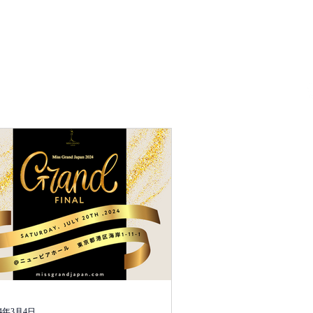
T
ORGANIZATION
24年3月4日