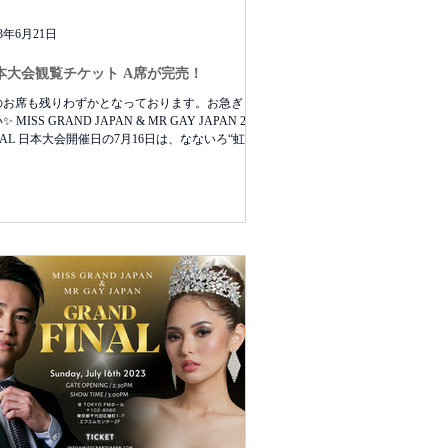
23年6月21日
本大会観覧チケット A席が完売！
のお席も残りわずかとなっております。お急ぎくだ
 MISS GRAND JAPAN & MR GAY JAPAN 2023
NAL 日本大会開催日の7月16日は、なないろ“虹の
”です。ダイバーシティを推進しているミス・グラ
ド・ジャパン及びミスター・ゲイ・ジャ...