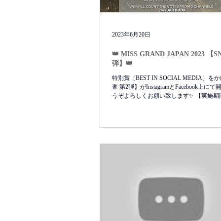
2023年6月20日
👑 MISS GRAND JAPAN 2023 【SNS審査 第2
弾】👑
特別賞［BEST IN SOCIAL MEDIA］
査 第2弾】がInstagramとFacebook上に
うぞよろしくお願い致します✨ 【実施期間
日21:00 𝗙𝗔𝗖𝗘𝗕𝗢𝗢𝗞 1いいね＝1ポイン