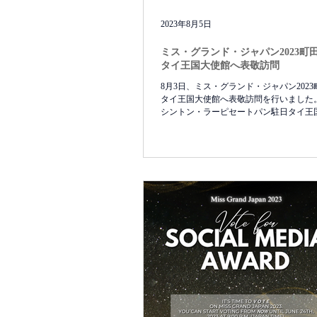
2023年8月5日
ミス・グランド・ジャパン2023町
タイ王国大使館へ表敬訪問
8月3日、ミス・グランド・ジャパン202
タイ王国大使館へ表敬訪問を行いました。
シントン・ラーピセートパン駐日タイ王
使（H.E. Mr. Singtong LAPISATEPUN, Amb
the Kingdom of...