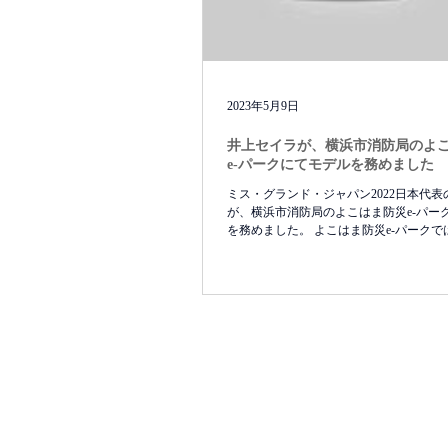
2023年5月9日
井上セイラが、横浜市消防局のよ
e-パークにてモデルを務めました
ミス・グランド・ジャパン2022日本代
が、横浜市消防局のよこはま防災e-パー
を務めました。 よこはま防災e-パーク
どこでも・災害に備えるうえで必要とな
に学ぶことができます。...