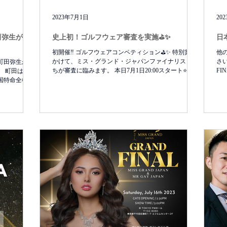
2023年7月1日
20
田弥生が、
史上初！ゴルフウェア審査を実施⛳️✨
日
初開催‼️ ゴルフウェアコンペティション⛳️✨ 特別賞を
他
かけて、ミス・グランド・ジャパンファイナリストた
さい✨
3町田弥生が、
ちが審査に臨みます。 本日7月1日20:00スタート⭐️ 是
FI
 町田は、
非ご視聴ください✨ Movie: @liamentertainment.co #キャ
日
国特命全権大
メルゴルフリゾート...
ン
assador of