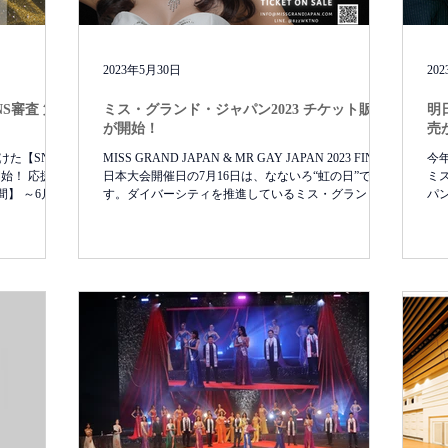
2023年5月30日
20
ミス・グランド・ジャパン2023 チケット販売
明
が開始！
売
をかけた【SNS審
MISS GRAND JAPAN & MR GAY JAPAN 2023 FINAL
今
て開始！ 応援ど
日本大会開催日の7月16日は、なないろ“虹の日”で
ミス
】 ～6月24
す。ダイバーシティを推進しているミス・グランド・
パ
ト 1シェア=...
ジャパン及びミスター・ゲイ・ジャパンの想いを形に
(日
するに相応しい日だと考え、選定いたしまし...